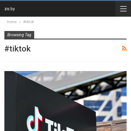
zis.by
Home
#tiktok
Browsing Tag
#tiktok