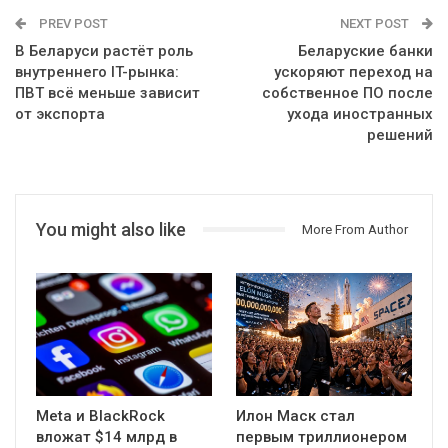
PREV POST
NEXT POST
В Беларуси растёт роль
Беларуские банки
внутреннего IT-рынка:
ускоряют переход на
ПВТ всё меньше зависит
собственное ПО после
от экспорта
ухода иностранных
решений
You might also like
More From Author
Meta и BlackRock
Илон Маск стал
вложат $14 млрд в
первым триллионером