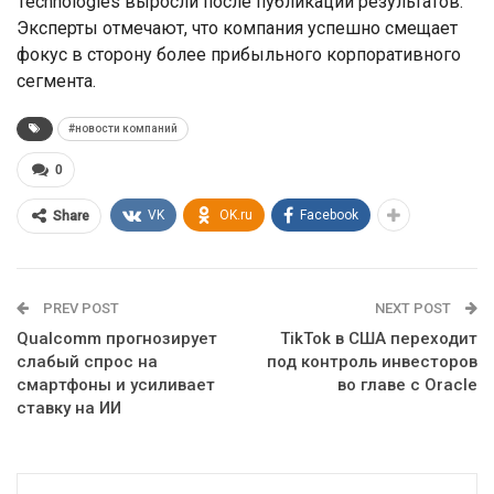
Technologies выросли после публикации результатов.
Эксперты отмечают, что компания успешно смещает
фокус в сторону более прибыльного корпоративного
сегмента.
#новости компаний
0
VK
OK.ru
Facebook
Share
PREV POST
NEXT POST
Qualcomm прогнозирует
TikTok в США переходит
слабый спрос на
под контроль инвесторов
смартфоны и усиливает
во главе с Oracle
ставку на ИИ